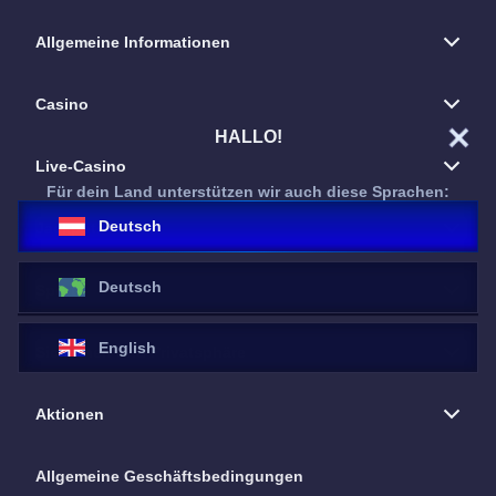
Allgemeine Informationen
Casino
HALLO!
Live-Casino
Für dein Land unterstützen wir auch diese Sprachen:
Deutsch
Jackpots
Deutsch
Sport
English
Sicherheit und Privatsphäre
Aktionen
Allgemeine Geschäftsbedingungen