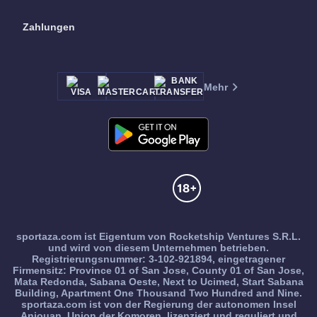
Zahlungen
Mehr
sportaza.com ist Eigentum von Rocketship Ventures S.R.L.
und wird von diesem Unternehmen betrieben.
Registrierungsnummer: 3-102-921894, eingetragener
Firmensitz: Province 01 of San Jose, County 01 of San Jose,
Mata Redonda, Sabana Oeste, Next to Ucimed, Start Sabana
Building, Apartment One Thousand Two Hundred and Nine.
sportaza.com ist von der Regierung der autonomen Insel
Anjouan, Union der Komoren, lizenziert und reguliert und